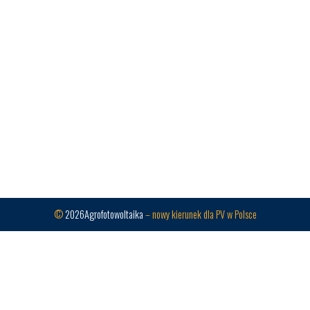
©
2026Agrofotowoltaika
– nowy kierunek dla PV w Polsce