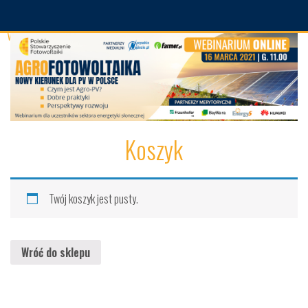
Webinarium – Agrofotowoltaika – nowy kierunek dla PV w Polsce
Koszyk
Zaloguj się
Koszyk
Twój koszyk jest pusty.
Wróć do sklepu